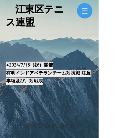
​ 江東区テニ
ス連盟
●2024/7/15（祝）開催
有明インドアベテランチーム対抗戦 注意
事項及び、対戦表
2019
©江東区テニス連盟