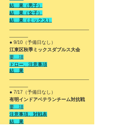
結 果（男子）
結 果（女子）
結 果（ミックス）
__
_____
_______________________
_______
● 9/10（予備日なし）
江東区秋季ミックスダブルス大会
要 項
ドロー、注意事項
結 果
______________________________
_______
● 7/17（予備日なし）
有明インドアベテランチーム対抗戦
要 項
注意事項、対戦表
結 果
_________________
_____________