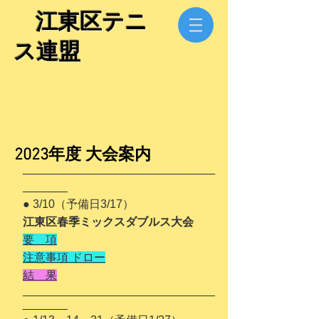
​ 江東区テニ
ス連盟
​2023年度 大会案内
__
_____
_______________________
_______
● 3/10（予備日3/17）
江東区春季ミックスダブルス大会
要 項
注意事項 ドロー
結 果
______________________________
_______