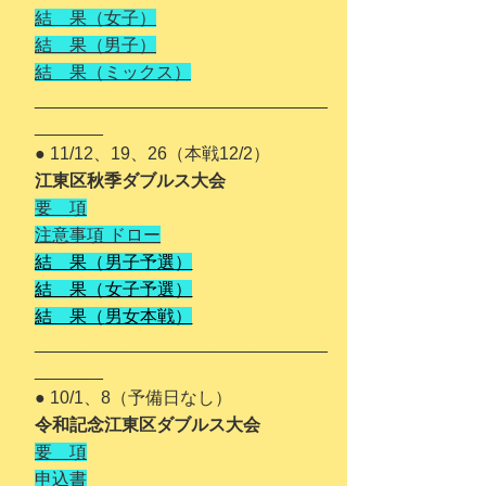
結 果（女子）
結 果（男子）
結 果（ミックス）
______________________________
_______
● 11
/12、19、26（本戦12/2）
江東区秋季ダブルス大会
要 項
注意事項 ドロー
結 果（男子予選）
結 果（女子予選）
結 果（
​男女
本戦）
______________________________
_______
● 10/1、8（予備日なし）
令和記念江東区ダブルス大会
要 項
申込書