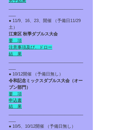
男子結果
________________________________
___
● 11/9、16、23、開催 （予備日11/29
土）
江東区 秋季ダブルス大会
要 項
注意事項及び、ドロー​
​結 果
________________________________
___
● 10/12開催 （予備日無し）
令和記念ミックスダブルス大会（オー
プン部門）
要 項
申込書
結 果
________________________________
___
● 10/5、10/12開催 （予備日無し）