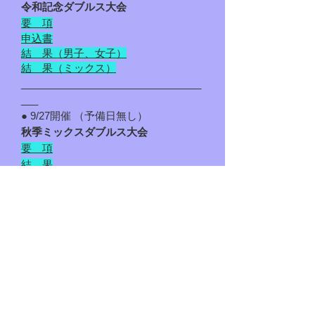
令和記念ダブルス大会
要 項
申込書
結 果（男子、女子）
結 果（ミックス）
________________________________
___
● 9/27開催 （予備日無し）
秋季ミックスダブルス大会
要 項
結 果
________________________________
___
● 6/8開催 （予備日6/14）
江東区年齢別ミックスダブルス大会
要 項
注意事項及び、ドロー
結 果
________________________________
___