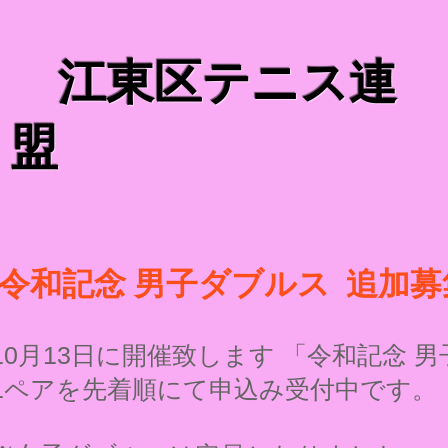
​ 江東区テニス連
盟
令和記念 男子ダブルス 追加募
10月13日に開催致します 「令和記念 
1ペアを先着順にて
申込み受付中です。（